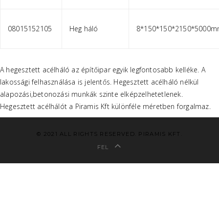
08015152105
Heg háló
8*150*150*2150*5000
A hegesztett acélháló az építőipar egyik legfontosabb kelléke. A
lakossági felhasználása is jelentős. Hegesztett acélháló nélkül
alapozási,betonozási munkák szinte elképzelhetetlenek.
Hegesztett acélhálót a Piramis Kft különféle méretben forgalmaz.
© 2021 ALL RIGHTS RESERVED. PIRAMIS KFT.
FEL