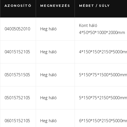
AZONOSÍTÓ
MEGNEVEZÉS
MÉRET / SÚLY
Kont háló
04005052010
Heg háló
4*50*50*1000*2000mm
04015152105
Heg háló
4*150*150*2150*5000
05015751505
Heg háló
5*150*75*1500*5000m
05015752105
Heg háló
5*150*75*2150*5000m
06015152105
Heg háló
6*150*150*2150*5000